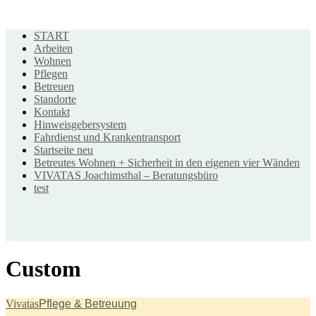
START
Arbeiten
Wohnen
Pflegen
Betreuen
Standorte
Kontakt
Hinweisgebersystem
VIVATAS Karriereservice
Fahrdienst und Krankentransport
Startseite neu
Lichterfelder Str. 1-4, 16227 Eberswalde
Betreutes Wohnen + Sicherheit in den eigenen vier Wänden
(03334) 280 280
VIVATAS Joachimsthal – Beratungsbüro
bewerbung@vivatas.de
test
VIVATAS in Ihrer Nähe
Zu unseren Standorten
Custom
VIVATAS Geschäftsstelle
Vivatas
Pflege & Betreuung
Lichterfelder Str. 1-4, 16227 Eberswalde