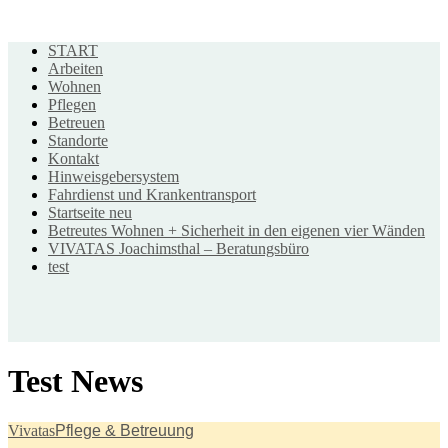
START
Arbeiten
Wohnen
Pflegen
Betreuen
Standorte
Kontakt
Hinweisgebersystem
VIVATAS Karriereservice
Fahrdienst und Krankentransport
Startseite neu
Lichterfelder Str. 1-4, 16227 Eberswalde
Betreutes Wohnen + Sicherheit in den eigenen vier Wänden
(03334) 280 280
VIVATAS Joachimsthal – Beratungsbüro
bewerbung@vivatas.de
test
VIVATAS in Ihrer Nähe
Zu unseren Standorten
Test News
VIVATAS Geschäftsstelle
Vivatas
Pflege & Betreuung
Lichterfelder Str. 1-4, 16227 Eberswalde