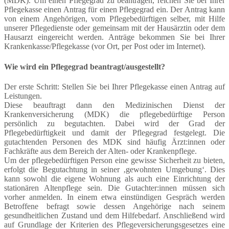
(MDK). Um einen Pflegegrad zu beantragen, reichen Sie bei Ihrer
Pflegekasse einen Antrag für einen Pflegegrad ein. Der Antrag kann
von einem Angehörigen, vom Pflegebedürftigen selber, mit Hilfe
unserer Pflegedienste oder gemeinsam mit der Hausärztin oder dem
Hausarzt eingereicht werden. Anträge bekommen Sie bei Ihrer
Krankenkasse/Pflegekasse (vor Ort, per Post oder im Internet).
Wie wird ein Pflegegrad beantragt/ausgestellt?
Der erste Schritt: Stellen Sie bei Ihrer Pflegekasse einen Antrag auf
Leistungen.
Diese beauftragt dann den Medizinischen Dienst der
Krankenversicherung (MDK) die pflegebedürftige Person
persönlich zu begutachten. Dabei wird der Grad der
Pflegebedürftigkeit und damit der Pflegegrad festgelegt. Die
gutachtenden Personen des MDK sind häufig Ärzt:innen oder
Fachkräfte aus dem Bereich der Alten- oder Krankenpflege.
Um der pflegebedürftigen Person eine gewisse Sicherheit zu bieten,
erfolgt die Begutachtung in seiner ‚gewohnten Umgebung‘. Dies
kann sowohl die eigene Wohnung als auch eine Einrichtung der
stationären Altenpflege sein. Die Gutachter:innen müssen sich
vorher anmelden. In einem etwa einstündigen Gespräch werden
Betroffene befragt sowie dessen Angehörige nach seinem
gesundheitlichen Zustand und dem Hilfebedarf. Anschließend wird
auf Grundlage der Kriterien des Pflegeversicherungsgesetzes eine