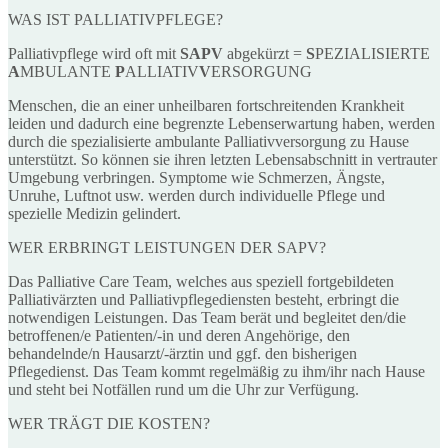
WAS IST PALLIATIVPFLEGE?
Palliativpflege wird oft mit
SAPV
abgekürzt =
S
PEZIALISIERTE
A
MBULANTE
P
ALLIATIV
V
ERSORGUNG
Menschen, die an einer unheilbaren fortschreitenden Krankheit
leiden und dadurch eine begrenzte Lebenserwartung haben, werden
durch die spezialisierte ambulante Palliativversorgung zu Hause
unterstützt. So können sie ihren letzten Lebensabschnitt in vertrauter
Umgebung verbringen. Symptome wie Schmerzen, Ängste,
Unruhe, Luftnot usw. werden durch individuelle Pflege und
spezielle Medizin gelindert.
WER ERBRINGT LEISTUNGEN DER SAPV?
Das Palliative Care Team, welches aus speziell fortgebildeten
Palliativärzten und Palliativpflegediensten besteht, erbringt die
notwendigen Leistungen. Das Team berät und begleitet den/die
betroffenen/e Patienten/-in und deren Angehörige, den
behandelnde/n Hausarzt/-ärztin und ggf. den bisherigen
Pflegedienst. Das Team kommt regelmäßig zu ihm/ihr nach Hause
und steht bei Notfällen rund um die Uhr zur Verfügung.
WER TRÄGT DIE KOSTEN?