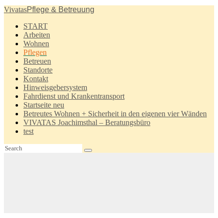
(03334) 280 280
Fax (03334) 28 60 70
Vivatas
Pflege & Betreuung
info@vivatas.de
START
Arbeiten
Wohnen
Pflegen
Betreuen
Standorte
Kontakt
Hinweisgebersystem
Fahrdienst und Krankentransport
Startseite neu
Betreutes Wohnen + Sicherheit in den eigenen vier Wänden
VIVATAS Joachimsthal – Beratungsbüro
test