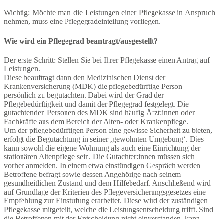
Wichtig: Möchte man die Leistungen einer Pflegekasse in Anspruch
nehmen, muss eine Pflegegradeinteilung vorliegen.
Wie wird ein Pflegegrad beantragt/ausgestellt?
Der erste Schritt: Stellen Sie bei Ihrer Pflegekasse einen Antrag auf
Leistungen.
Diese beauftragt dann den Medizinischen Dienst der
Krankenversicherung (MDK) die pflegebedürftige Person
persönlich zu begutachten. Dabei wird der Grad der
Pflegebedürftigkeit und damit der Pflegegrad festgelegt. Die
gutachtenden Personen des MDK sind häufig Ärzt:innen oder
Fachkräfte aus dem Bereich der Alten- oder Krankenpflege.
Um der pflegebedürftigen Person eine gewisse Sicherheit zu bieten,
erfolgt die Begutachtung in seiner ‚gewohnten Umgebung‘. Dies
kann sowohl die eigene Wohnung als auch eine Einrichtung der
stationären Altenpflege sein. Die Gutachter:innen müssen sich
vorher anmelden. In einem etwa einstündigen Gespräch werden
Betroffene befragt sowie dessen Angehörige nach seinem
gesundheitlichen Zustand und dem Hilfebedarf. Anschließend wird
auf Grundlage der Kriterien des Pflegeversicherungsgesetzes eine
Empfehlung zur Einstufung erarbeitet. Diese wird der zuständigen
Pflegekasse mitgeteilt, welche die Leistungsentscheidung trifft. Sind
die Betroffenen mit der Entscheidung nicht einverstanden, kann