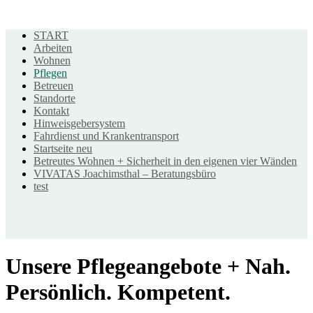
START
Arbeiten
Wohnen
Pflegen
Betreuen
Standorte
Kontakt
Hinweisgebersystem
VIVATAS Karriereservice
Fahrdienst und Krankentransport
Startseite neu
Lichterfelder Str. 1-4, 16227 Eberswalde
Betreutes Wohnen + Sicherheit in den eigenen vier Wänden
(03334) 280 280
VIVATAS Joachimsthal – Beratungsbüro
bewerbung@vivatas.de
test
VIVATAS in Ihrer Nähe
Zu unseren Standorten
Unsere Pflegeangebote + Nah.
VIVATAS Geschäftsstelle
Persönlich. Kompetent.
Lichterfelder Str. 1-4, 16227 Eberswalde